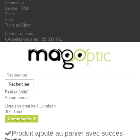
Connexion
Devise :
TND
Dollar
Euro
Tunisian Dinar
Contactez-nous
Appelez-nous au :
29 333 761
Rechercher
Panier
(vide)
Aucun produit
Livraison gratuite !
Livraison
0DT
Total
Commander
Produit ajouté au panier avec succès
Quantité