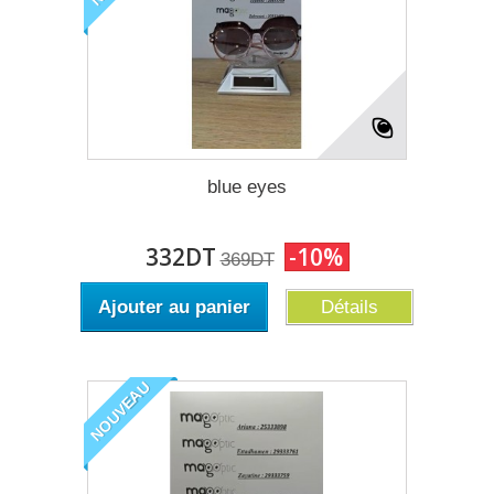
blue eyes
332DT
-10%
369DT
Ajouter au panier
Détails
NOUVEAU