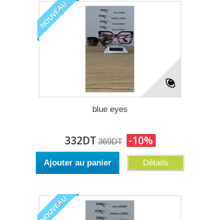
NOUVEAU
blue eyes
332DT
-10%
369DT
Ajouter au panier
Détails
NOUVEAU