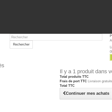
P
A
Rechercher
L
0
ès
Il y a 1 produit dans v
Total produits TTC
Frais de port TTC
Livraison gratuite
Total TTC
Continuer mes achats