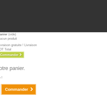
anier
(vide)
ucun produit
ivraison gratuite !
Livraison
DT
Total
Commander
otre panier.
 !
Commander