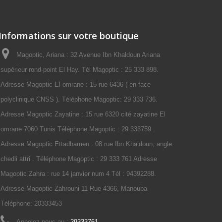
Informations sur votre boutique
Magoptic, Ariana : 32 Avenue Ibn Khaldoun Ariana
supérieur rond-point El Hay. Tél Magoptic : 25 333 898.
Adresse Magoptic El omrane : 15 rue 6436 ( en face
polyclinique CNSS ). Téléphone Magoptic: 29 333 736.
Adresse Magoptic Zayatine : 15 rue 6320 cité zayatine El
omrane 7060 Tunis Téléphone Magoptic : 29 333759 .
Adresse Magoptic Ettadhamen : 08 rue Ibn Khaldoun, angle
chedli attri . Téléphone Magoptic : 29 333 761 Adresse
Magoptic Zahra : rue 14 janvier num 4 Tél : 94392288.
Adresse Magoptic Zahrouni 11 Rue 4366, Manouba
Téléphone: 20333453
Appelez-nous au :
29333761