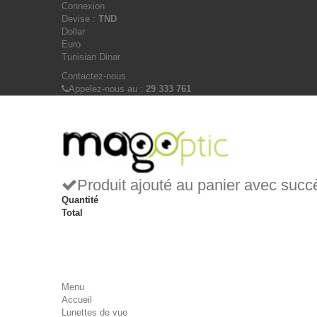
Connexion
Devise :
TND
Dollar
Euro
Tunisian Dinar
Contactez-nous
Appelez-nous au :
29 333 761
Produit ajouté au panier avec succ
Quantité
Total
Menu
Accueil
Lunettes de vue