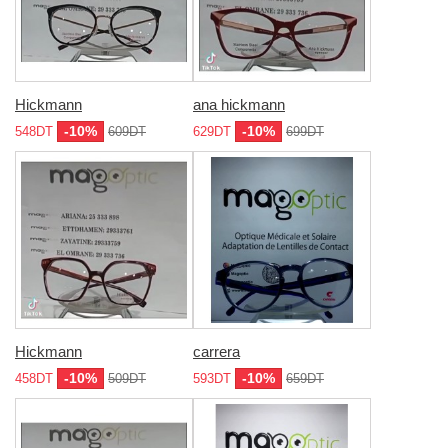
Hickmann
ana hickmann
-10%
-10%
548DT
609DT
629DT
699DT
Hickmann
carrera
-10%
-10%
458DT
509DT
593DT
659DT