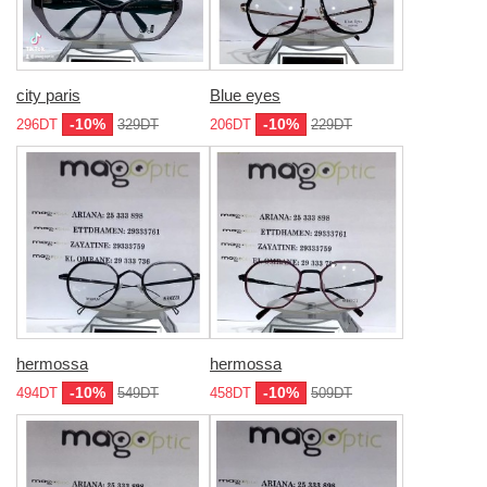
city paris
Blue eyes
-10%
-10%
296DT
329DT
206DT
229DT
hermossa
hermossa
-10%
-10%
494DT
549DT
458DT
509DT