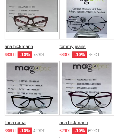
ana hickmann
tommy jeans
-10%
-10%
683DT
759DT
683DT
759DT
linea roma
ana hickmann
-10%
-10%
386DT
429DT
629DT
699DT