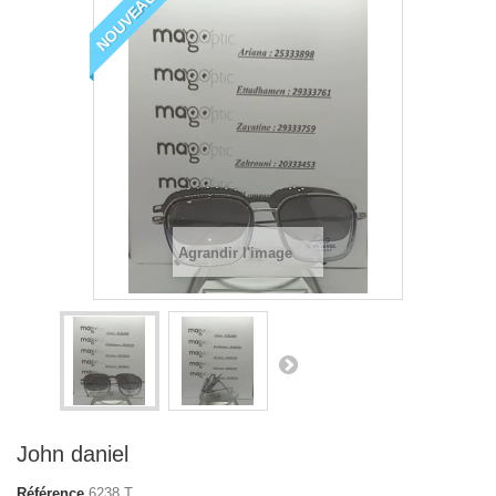
NOUVEAU
Agrandir l'image
John daniel
Référence
6238 T