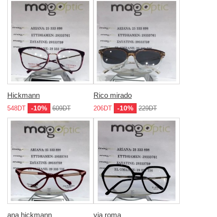
Hickmann
Rico mirado
-10%
-10%
548DT
609DT
206DT
229DT
ana hickmann
via roma