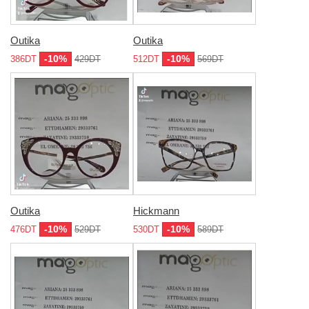
Outika
Outika
-10%
-10%
386DT
429DT
512DT
569DT
Outika
Hickmann
-10%
-10%
476DT
529DT
530DT
589DT