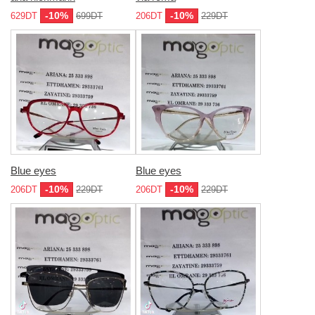
-10%
-10%
629DT
699DT
206DT
229DT
Blue eyes
Blue eyes
-10%
-10%
206DT
229DT
206DT
229DT