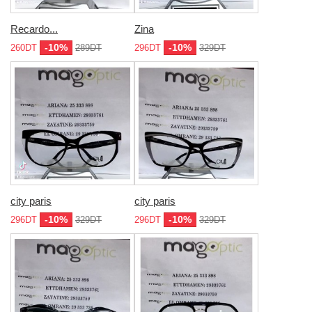
Recardo...
Zina
-10%
-10%
260DT
289DT
296DT
329DT
city paris
city paris
-10%
-10%
296DT
329DT
296DT
329DT