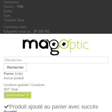
Connexion
Devise :
TND
Dollar
Euro
Tunisian Dinar
Contactez-nous
Appelez-nous au :
29 333 761
Rechercher
Panier
(vide)
Aucun produit
Livraison gratuite !
Livraison
0DT
Total
Commander
Produit ajouté au panier avec succès
Quantité