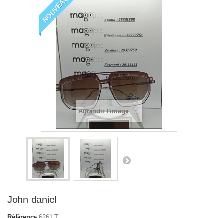
NOUVEAU
Agrandir l'image
John daniel
Référence
6261 T