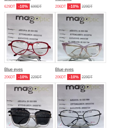
-10%
-10%
629DT
699DT
206DT
229DT
Blue eyes
Blue eyes
-10%
-10%
206DT
229DT
206DT
229DT