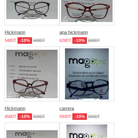
Hickmann
ana hickmann
-10%
-10%
548DT
609DT
629DT
699DT
Hickmann
carrera
-10%
-10%
458DT
509DT
593DT
659DT