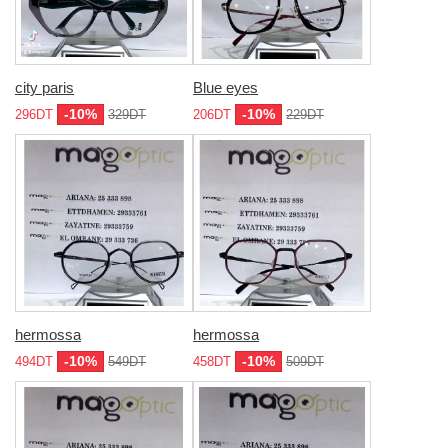
city paris
Blue eyes
-10%
-10%
296DT
329DT
206DT
229DT
hermossa
hermossa
-10%
-10%
494DT
549DT
458DT
509DT