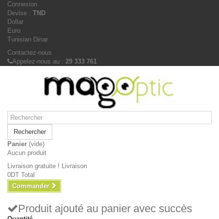
Connexion
Devise :
TND
Dollar
Euro
Tunisian Dinar
Contactez-nous
Appelez-nous au :
29 333 761
Rechercher
Panier
(vide)
Aucun produit
Livraison gratuite !
Livraison
0DT
Total
Commander
Produit ajouté au panier avec succès
Quantité