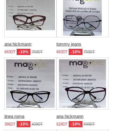
ana hickmann
tommy jeans
-10%
-10%
683DT
759DT
683DT
759DT
linea roma
ana hickmann
-10%
-10%
386DT
429DT
629DT
699DT