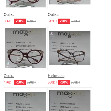
Outika
Outika
-10%
-10%
386DT
429DT
512DT
569DT
Outika
Hickmann
-10%
-10%
476DT
529DT
530DT
589DT