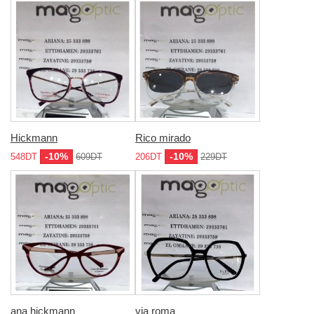
Hickmann
Rico mirado
-10%
-10%
548DT
609DT
206DT
229DT
ana hickmann
via roma