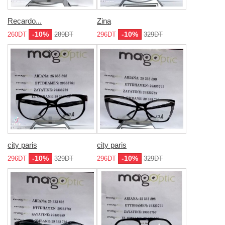
Recardo...
Zina
-10%
-10%
260DT
289DT
296DT
329DT
city paris
city paris
-10%
-10%
296DT
329DT
296DT
329DT