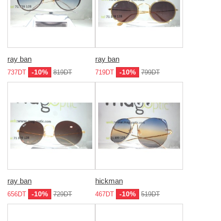
ray ban
ray ban
-10%
-10%
737DT
819DT
719DT
799DT
ray ban
hickman
-10%
-10%
656DT
729DT
467DT
519DT