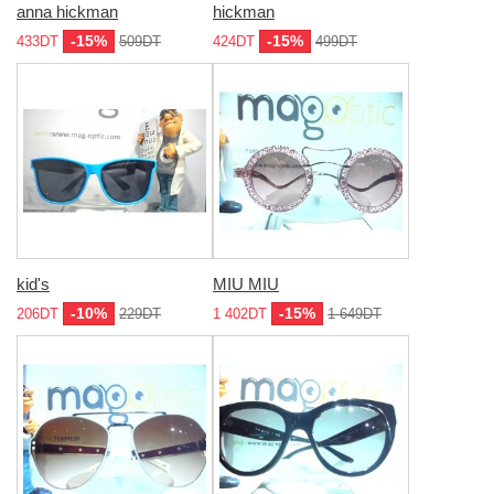
anna hickman
hickman
-15%
-15%
433DT
509DT
424DT
499DT
kid's
MIU MIU
-10%
-15%
206DT
229DT
1 402DT
1 649DT