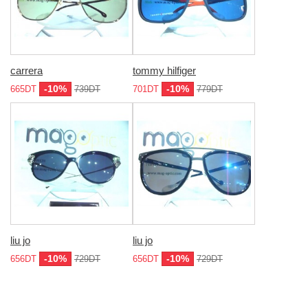
carrera
tommy hilfiger
-10%
-10%
665DT
739DT
701DT
779DT
liu jo
liu jo
-10%
-10%
656DT
729DT
656DT
729DT