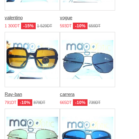
valentino
vogue
-15%
-10%
1 300DT
1 529DT
593DT
659DT
Ray-ban
carrera
-10%
-10%
791DT
879DT
665DT
739DT