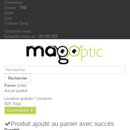
Connexion
Devise :
TND
Dollar
Euro
Tunisian Dinar
Contactez-nous
Appelez-nous au :
29 333 761
Rechercher
Panier
(vide)
Aucun produit
Livraison gratuite !
Livraison
0DT
Total
Commander
Produit ajouté au panier avec succès
Quantité