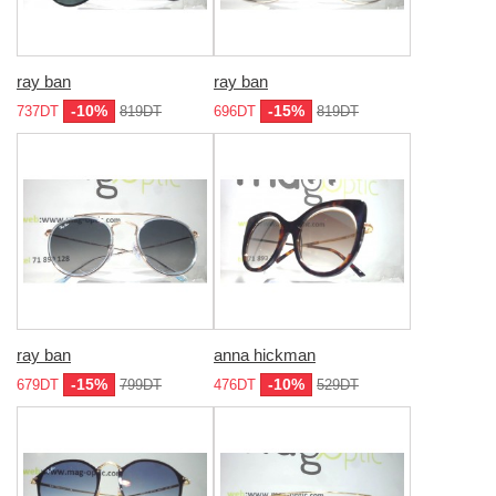
ray ban
ray ban
-10%
-15%
737DT
819DT
696DT
819DT
ray ban
anna hickman
-15%
-10%
679DT
799DT
476DT
529DT