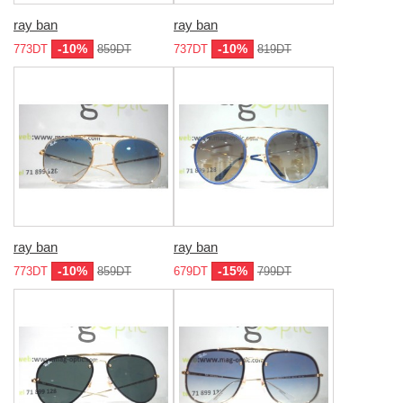
ray ban
ray ban
-10%
-10%
773DT
859DT
737DT
819DT
ray ban
ray ban
-10%
-15%
773DT
859DT
679DT
799DT