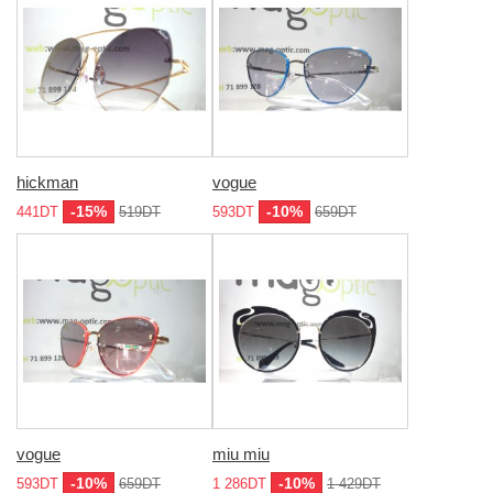
hickman
vogue
-15%
-10%
441DT
519DT
593DT
659DT
vogue
miu miu
-10%
-10%
593DT
659DT
1 286DT
1 429DT