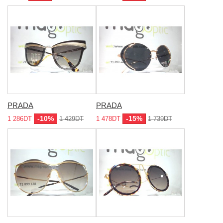
PRADA
PRADA
-10%
-15%
1 286DT
1 429DT
1 478DT
1 739DT