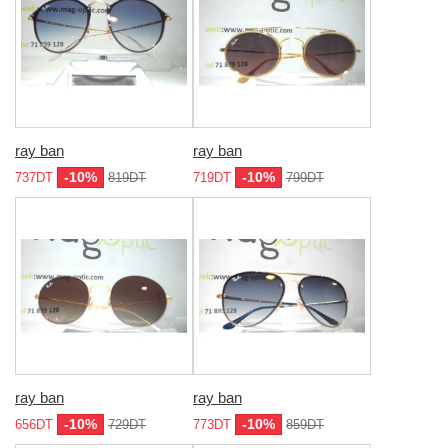
ray ban
ray ban
-10%
-10%
737DT
819DT
719DT
799DT
ray ban
ray ban
-10%
-10%
656DT
729DT
773DT
859DT