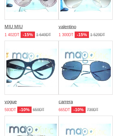
MIU MIU
valentino
-15%
-15%
1 402DT
1 649DT
1 300DT
1 529DT
vogue
carrera
-10%
-10%
593DT
659DT
665DT
739DT