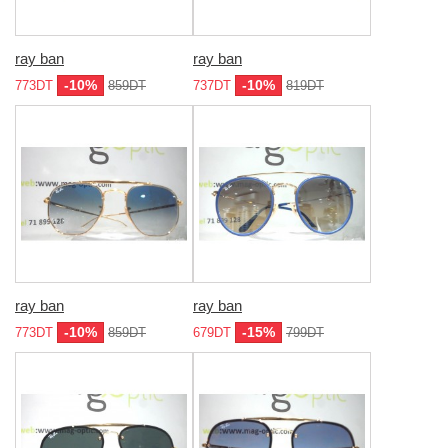
ray ban
ray ban
-10%
-10%
773DT
859DT
737DT
819DT
ray ban
ray ban
-10%
-15%
773DT
859DT
679DT
799DT