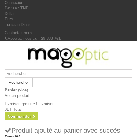
Connexion
Devise :
TND
Dollar
Euro
Tunisian Dinar
Contactez-nous
Appelez-nous au :
29 333 761
Rechercher
Panier
(vide)
Aucun produit
Livraison gratuite !
Livraison
0DT
Total
Commander
Produit ajouté au panier avec succès
Quantité