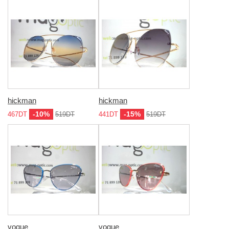
hickman
hickman
-10%
-15%
467DT
519DT
441DT
519DT
vogue
vogue