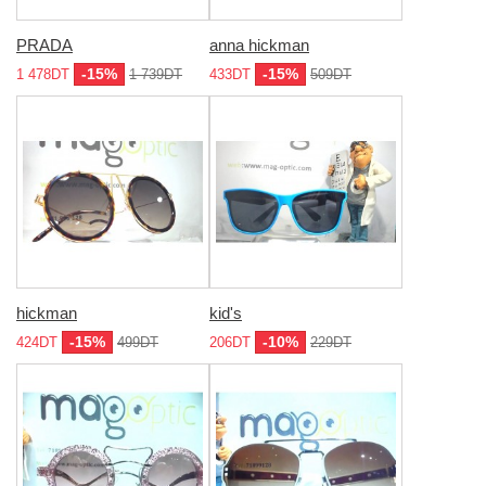
PRADA
anna hickman
-15%
-15%
1 478DT
1 739DT
433DT
509DT
hickman
kid's
-15%
-10%
424DT
499DT
206DT
229DT