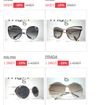
-10%
-10%
593DT
659DT
593DT
659DT
miu miu
PRADA
-10%
-10%
1 286DT
1 429DT
1 286DT
1 429DT