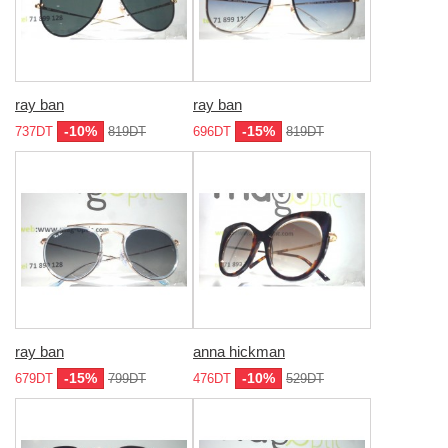
ray ban
ray ban
-10%
-15%
737DT
819DT
696DT
819DT
ray ban
anna hickman
-15%
-10%
679DT
799DT
476DT
529DT